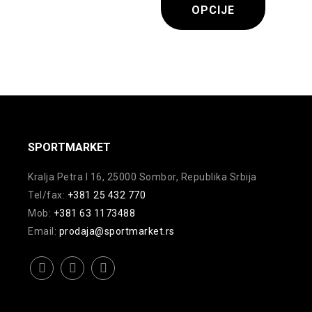
više
više
Ovaj
OPCIJE
varijanti.
varijanti.
proizvod
Opcije
Opcije
ima
Ovaj
mogu
mogu
više
proizvod
biti
biti
varijanti.
ima
izabrane
izabrane
Opcije
više
na
na
mogu
varijanti.
stranici
stranici
biti
Opcije
SPORTMARKET
proizvoda.
proizvoda.
izabrane
mogu
na
biti
Kralja Petra I 16, 25000 Sombor, Republika Srbija
Tel/fax:
+381 25 432 770
stranici
izabrane
Mob:
+381 63 1173488
proizvoda.
na
Email:
prodaja@sportmarket.rs
stranici
proizvoda.
facebook
instagram
youtube