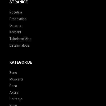
STRANICE
Početna
Prodavnica
O nama
Kontakt
Tabela veličina
Detalji naloga
KATEGORIJE
Žene
Muškarci
Deca
Akcija
Sniženje
Novo