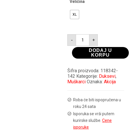
Veličina
XL
ALPHA
-
+
INDUSTRIES
DUKS
količina
DODAJ U
KORPU
Šifra proizvoda:
118342-
142
Kategorije:
Duksevi
,
Muškarci
Oznaka:
Akcija
Roba će biti ispopručena u
roku 24 sata
Isporuka se vrši putem
kurirske službe.
Cene
isporuke