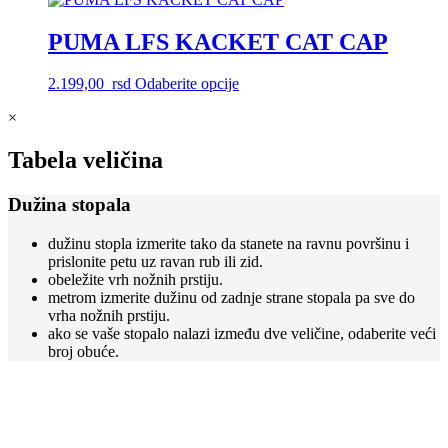
više
varijanti.
PUMA LFS KACKET CAT CAP
Opcije
mogu
Ovaj
2.199,00
rsd
Odaberite opcije
biti
proizvod
izabrane
×
ima
na
više
stranici
varijanti.
Tabela veličina
proizvoda.
Opcije
mogu
Dužina stopala
biti
izabrane
dužinu stopla izmerite tako da stanete na ravnu površinu i
na
prislonite petu uz ravan rub ili zid.
stranici
obeležite vrh nožnih prstiju.
proizvoda.
metrom izmerite dužinu od zadnje strane stopala pa sve do
vrha nožnih prstiju.
ako se vaše stopalo nalazi između dve veličine, odaberite veći
broj obuće.