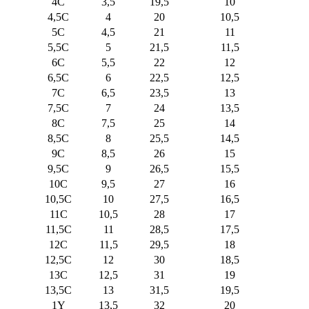
4C
3,5
19,5
10
4,5C
4
20
10,5
5C
4,5
21
11
5,5C
5
21,5
11,5
6C
5,5
22
12
6,5C
6
22,5
12,5
7C
6,5
23,5
13
7,5C
7
24
13,5
8C
7,5
25
14
8,5C
8
25,5
14,5
9C
8,5
26
15
9,5C
9
26,5
15,5
10C
9,5
27
16
10,5C
10
27,5
16,5
11C
10,5
28
17
11,5C
11
28,5
17,5
12C
11,5
29,5
18
12,5C
12
30
18,5
13C
12,5
31
19
13,5C
13
31,5
19,5
1Y
13,5
32
20