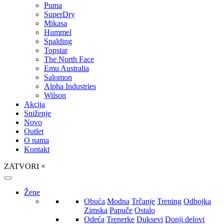
Puma
SuperDry
Mikasa
Hummel
Spalding
Topstar
The North Face
Emu Australia
Salomon
Alpha Industries
Wilson
Akcija
Sniženje
Novo
Outlet
O nama
Kontakt
ZATVORI
×
Žene
Obuća
Modna
Trčanje
Trening
Odbojka
Zimska
Papuče
Ostalo
Odeća
Trenerke
Duksevi
Donji delovi