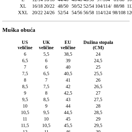
XL
16/18
20/22
48/50
50/52
52/54
104/114/
88/98
11
XXL
20/22
24/26
52/54
54/56
56/58
114/124
98/108
12
Muška obuća
US
UK
EU
Dužina stopala
veličine
veličine
veličine
(CM)
6
5,5
38,5
24
6,5
6
39
24,5
7
6
40
25
7,5
6,5
40,5
25,5
8
7
41
26
8,5
7,5
42
26,5
9
8
42,5
27
9,5
8,5
43
27,5
10
9
44
28
10,5
9,5
44,5
28,5
11
10
45
29
11,5
10,5
45,5
29,5
12
11
46
30