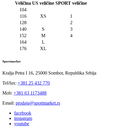
Veličina
US veličine
SPORT veličine
104
116
XS
1
128
2
140
S
3
152
M
4
164
L
176
XL
Sportmarket
Kralja Petra I 16, 25000 Sombor, Republika Srbija
Tel/fax:
+381 25 432 770
Mob:
+381 63 1173488
Email:
prodaja@sportmarket.rs
facebook
instagram
youtube