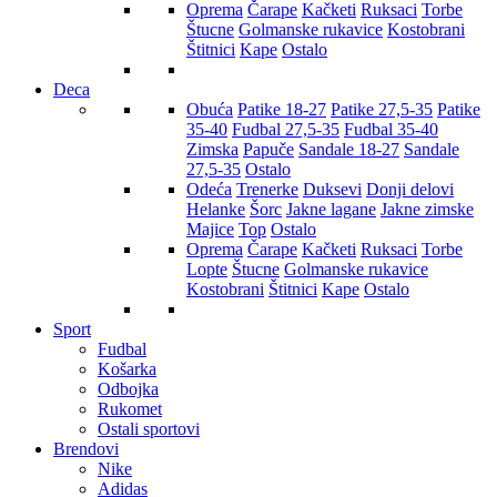
Oprema
Čarape
Kačketi
Ruksaci
Torbe
Štucne
Golmanske rukavice
Kostobrani
Štitnici
Kape
Ostalo
Deca
Obuća
Patike 18-27
Patike 27,5-35
Patike
35-40
Fudbal 27,5-35
Fudbal 35-40
Zimska
Papuče
Sandale 18-27
Sandale
27,5-35
Ostalo
Odeća
Trenerke
Duksevi
Donji delovi
Helanke
Šorc
Jakne lagane
Jakne zimske
Majice
Top
Ostalo
Oprema
Čarape
Kačketi
Ruksaci
Torbe
Lopte
Štucne
Golmanske rukavice
Kostobrani
Štitnici
Kape
Ostalo
Sport
Fudbal
Košarka
Odbojka
Rukomet
Ostali sportovi
Brendovi
Nike
Adidas