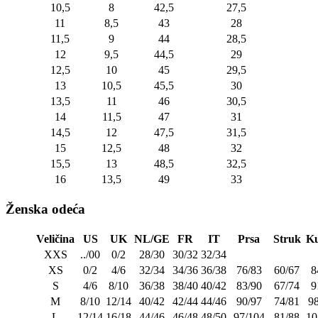
10,5
8
42,5
27,5
11
8,5
43
28
11,5
9
44
28,5
12
9,5
44,5
29
12,5
10
45
29,5
13
10,5
45,5
30
13,5
11
46
30,5
14
11,5
47
31
14,5
12
47,5
31,5
15
12,5
48
32
15,5
13
48,5
32,5
16
13,5
49
33
Ženska odeća
Veličina
US
UK
NL/GE
FR
IT
Prsa
Struk
Ku
XXS
../00
0/2
28/30
30/32
32/34
XS
0/2
4/6
32/34
34/36
36/38
76/83
60/67
8
S
4/6
8/10
36/38
38/40
40/42
83/90
67/74
9
M
8/10
12/14
40/42
42/44
44/46
90/97
74/81
9
L
12/14
16/18
44/46
46/48
48/50
97/104
81/88
10