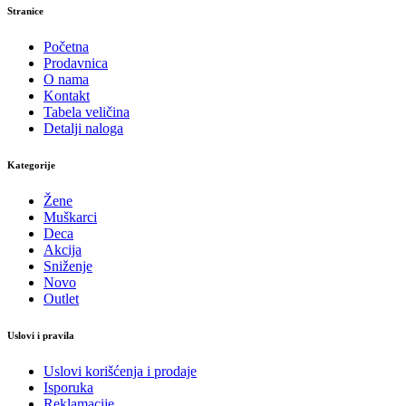
Stranice
Početna
Prodavnica
O nama
Kontakt
Tabela veličina
Detalji naloga
Kategorije
Žene
Muškarci
Deca
Akcija
Sniženje
Novo
Outlet
Uslovi i pravila
Uslovi korišćenja i prodaje
Isporuka
Reklamacije