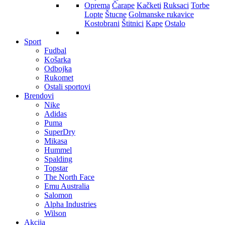
Oprema
Čarape
Kačketi
Ruksaci
Torbe
Lopte
Štucne
Golmanske rukavice
Kostobrani
Štitnici
Kape
Ostalo
Sport
Fudbal
Košarka
Odbojka
Rukomet
Ostali sportovi
Brendovi
Nike
Adidas
Puma
SuperDry
Mikasa
Hummel
Spalding
Topstar
The North Face
Emu Australia
Salomon
Alpha Industries
Wilson
Akcija