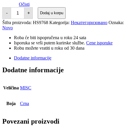
Očisti
ADIDAS
-
+
Dodaj u korpu
TIROL
GYMSACK
Šifra proizvoda:
HS9768
Kategorija:
Некатегоризовано
Oznaka:
količina
Novo
Roba će biti ispopručena u roku 24 sata
Isporuka se vrši putem kurirske službe.
Cene isporuke
Robu možete vratiti u roku od 30 dana
Dodatne informacije
Dodatne informacije
Veličina
MISC
Boja
Crna
Povezani proizvodi