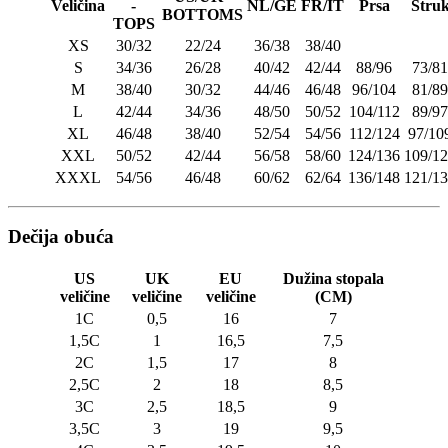
Veličina
-
NL/GE
FR/IT
Prsa
Stru
BOTTOMS
TOPS
XS
30/32
22/24
36/38
38/40
S
34/36
26/28
40/42
42/44
88/96
73/81
M
38/40
30/32
44/46
46/48
96/104
81/89
L
42/44
34/36
48/50
50/52
104/112
89/97
XL
46/48
38/40
52/54
54/56
112/124
97/10
XXL
50/52
42/44
56/58
58/60
124/136
109/1
XXXL
54/56
46/48
60/62
62/64
136/148
121/1
Dečija obuća
US
UK
EU
Dužina stopala
veličine
veličine
veličine
(CM)
1C
0,5
16
7
1,5C
1
16,5
7,5
2C
1,5
17
8
2,5C
2
18
8,5
3C
2,5
18,5
9
3,5C
3
19
9,5