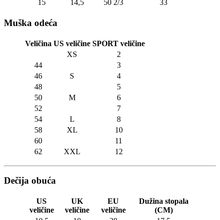
15
14,5
50 2/3
33
Muška odeća
Veličina
US veličine
SPORT veličine
XS
2
44
3
46
S
4
48
5
50
M
6
52
7
54
L
8
58
XL
10
60
11
62
XXL
12
Dečija obuća
US
UK
EU
Dužina stopala
veličine
veličine
veličine
(CM)