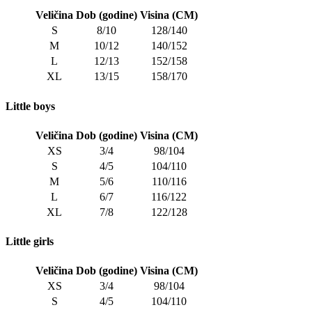
Veličina
Dob (godine)
Visina (CM)
S
8/10
128/140
M
10/12
140/152
L
12/13
152/158
XL
13/15
158/170
Little boys
Veličina
Dob (godine)
Visina (CM)
XS
3/4
98/104
S
4/5
104/110
M
5/6
110/116
L
6/7
116/122
XL
7/8
122/128
Little girls
Veličina
Dob (godine)
Visina (CM)
XS
3/4
98/104
S
4/5
104/110