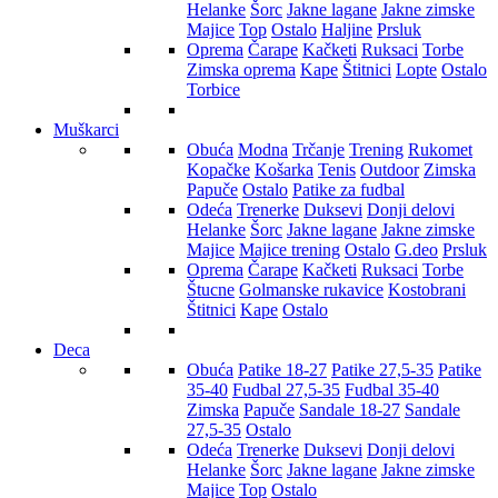
Helanke
Šorc
Jakne lagane
Jakne zimske
Majice
Top
Ostalo
Haljine
Prsluk
Oprema
Čarape
Kačketi
Ruksaci
Torbe
Zimska oprema
Kape
Štitnici
Lopte
Ostalo
Torbice
Muškarci
Obuća
Modna
Trčanje
Trening
Rukomet
Kopačke
Košarka
Tenis
Outdoor
Zimska
Papuče
Ostalo
Patike za fudbal
Odeća
Trenerke
Duksevi
Donji delovi
Helanke
Šorc
Jakne lagane
Jakne zimske
Majice
Majice trening
Ostalo
G.deo
Prsluk
Oprema
Čarape
Kačketi
Ruksaci
Torbe
Štucne
Golmanske rukavice
Kostobrani
Štitnici
Kape
Ostalo
Deca
Obuća
Patike 18-27
Patike 27,5-35
Patike
35-40
Fudbal 27,5-35
Fudbal 35-40
Zimska
Papuče
Sandale 18-27
Sandale
27,5-35
Ostalo
Odeća
Trenerke
Duksevi
Donji delovi
Helanke
Šorc
Jakne lagane
Jakne zimske
Majice
Top
Ostalo