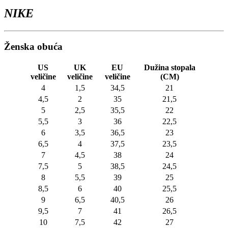
NIKE
Ženska obuća
US
UK
EU
Dužina stopala
veličine
veličine
veličine
(CM)
4
1,5
34,5
21
4,5
2
35
21,5
5
2,5
35,5
22
5,5
3
36
22,5
6
3,5
36,5
23
6,5
4
37,5
23,5
7
4,5
38
24
7,5
5
38,5
24,5
8
5,5
39
25
8,5
6
40
25,5
9
6,5
40,5
26
9,5
7
41
26,5
10
7,5
42
27