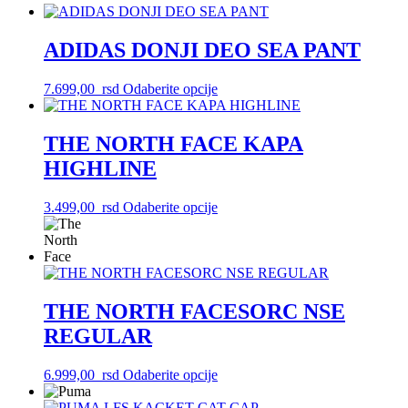
ADIDAS DONJI DEO SEA PANT
Ovaj
7.699,00
rsd
Odaberite opcije
proizvod
ima
više
THE NORTH FACE KAPA
varijanti.
HIGHLINE
Opcije
mogu
biti
Ovaj
3.499,00
rsd
Odaberite opcije
izabrane
proizvod
na
ima
stranici
više
proizvoda.
varijanti.
Opcije
mogu
THE NORTH FACESORC NSE
biti
REGULAR
izabrane
na
stranici
Ovaj
6.999,00
rsd
Odaberite opcije
proizvoda.
proizvod
ima