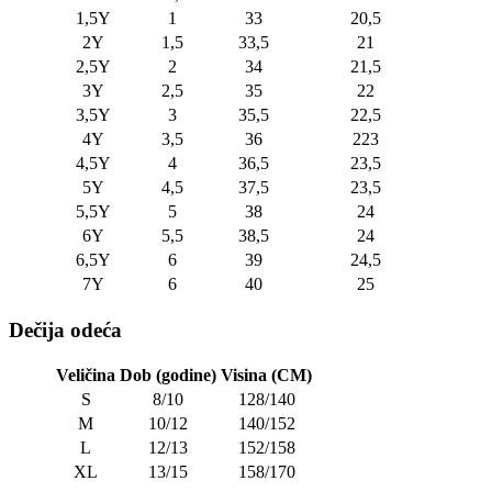
1,5Y
1
33
20,5
2Y
1,5
33,5
21
2,5Y
2
34
21,5
3Y
2,5
35
22
3,5Y
3
35,5
22,5
4Y
3,5
36
223
4,5Y
4
36,5
23,5
5Y
4,5
37,5
23,5
5,5Y
5
38
24
6Y
5,5
38,5
24
6,5Y
6
39
24,5
7Y
6
40
25
Dečija odeća
Veličina
Dob (godine)
Visina (CM)
S
8/10
128/140
M
10/12
140/152
L
12/13
152/158
XL
13/15
158/170