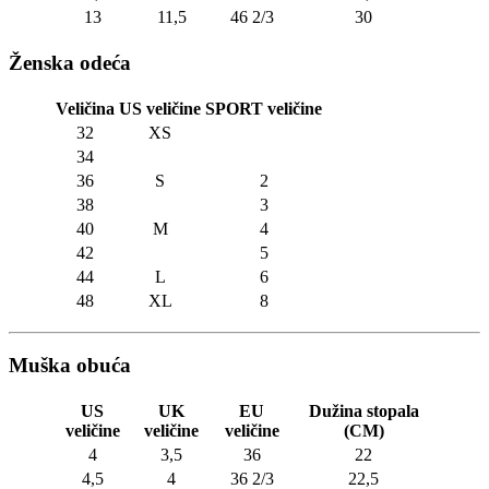
13
11,5
46 2/3
30
Ženska odeća
Veličina
US veličine
SPORT veličine
32
XS
34
36
S
2
38
3
40
M
4
42
5
44
L
6
48
XL
8
Muška obuća
US
UK
EU
Dužina stopala
veličine
veličine
veličine
(CM)
4
3,5
36
22
4,5
4
36 2/3
22,5