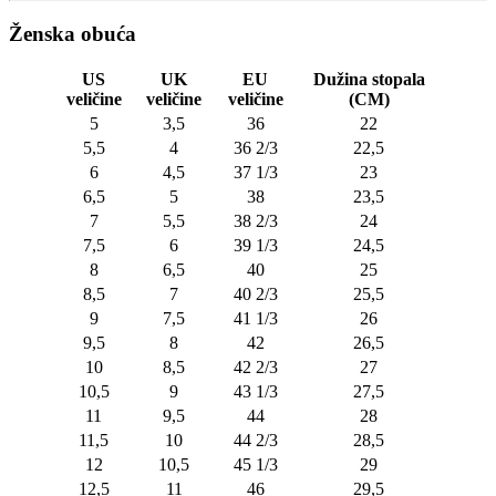
Ženska obuća
US
UK
EU
Dužina stopala
veličine
veličine
veličine
(CM)
5
3,5
36
22
5,5
4
36 2/3
22,5
6
4,5
37 1/3
23
6,5
5
38
23,5
7
5,5
38 2/3
24
7,5
6
39 1/3
24,5
8
6,5
40
25
8,5
7
40 2/3
25,5
9
7,5
41 1/3
26
9,5
8
42
26,5
10
8,5
42 2/3
27
10,5
9
43 1/3
27,5
11
9,5
44
28
11,5
10
44 2/3
28,5
12
10,5
45 1/3
29
12,5
11
46
29,5