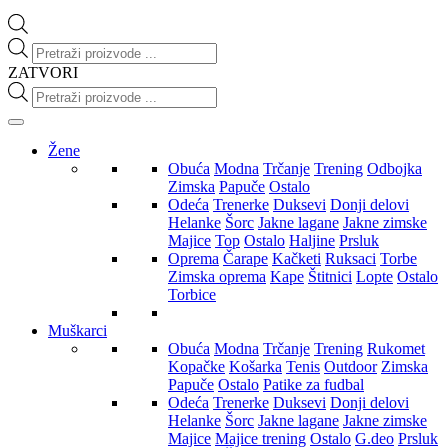
Products
search
ZATVORI
Products
search
Žene
Obuća
Modna
Trčanje
Trening
Odbojka
Zimska
Papuče
Ostalo
Odeća
Trenerke
Duksevi
Donji delovi
Helanke
Šorc
Jakne lagane
Jakne zimske
Majice
Top
Ostalo
Haljine
Prsluk
Oprema
Čarape
Kačketi
Ruksaci
Torbe
Zimska oprema
Kape
Štitnici
Lopte
Ostalo
Torbice
Muškarci
Obuća
Modna
Trčanje
Trening
Rukomet
Kopačke
Košarka
Tenis
Outdoor
Zimska
Papuče
Ostalo
Patike za fudbal
Odeća
Trenerke
Duksevi
Donji delovi
Helanke
Šorc
Jakne lagane
Jakne zimske
Majice
Majice trening
Ostalo
G.deo
Prsluk