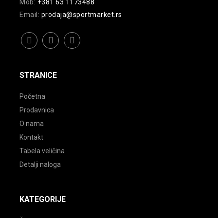
Mob:
+381 63 1173488
Email:
prodaja@sportmarket.rs
facebook
instagram
youtube
STRANICE
Početna
Prodavnica
O nama
Kontakt
Tabela veličina
Detalji naloga
KATEGORIJE