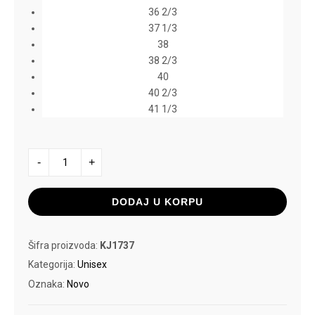
36 2/3
37 1/3
38
38 2/3
40
40 2/3
41 1/3
ADIDAS
-
+
PATIKE
RESPONSE
RUNNER
količina
DODAJ U KORPU
Šifra proizvoda:
KJ1737
Kategorija:
Unisex
Oznaka:
Novo