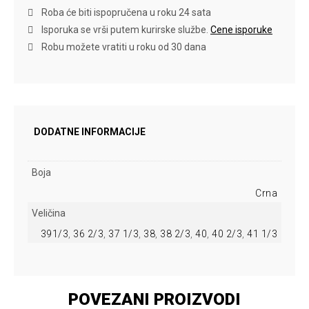
Roba će biti ispopručena u roku 24 sata
Isporuka se vrši putem kurirske službe.
Cene isporuke
Robu možete vratiti u roku od 30 dana
DODATNE INFORMACIJE
Boja
Crna
Veličina
391/3
,
36 2/3
,
37 1/3
,
38
,
38 2/3
,
40
,
40 2/3
,
41 1/3
POVEZANI PROIZVODI