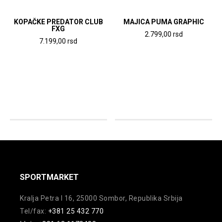
na
na
stranici
stranici
KOPAČKE PREDATOR CLUB
MAJICA PUMA GRAPHIC
FXG
proizvoda.
proizvoda.
2.799,00
rsd
7.199,00
rsd
Ovaj
Ovaj
proizvod
proizvod
ima
ima
više
više
varijanti.
varijanti.
Opcije
Opcije
mogu
mogu
biti
biti
izabrane
izabrane
na
na
SPORTMARKET
stranici
stranici
proizvoda.
Kralja Petra I 16, 25000 Sombor, Republika Srbija
proizvoda.
Tel/fax:
+381 25 432 770