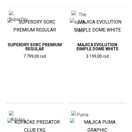
SUPERDRY SORC PREMIUM
MAJICA EVOLUTION
REGULAR
SIMPLE DOME WHITE
7.799,00
rsd
3.199,00
rsd
Ovaj
Ovaj
proizvod
proizvod
ima
ima
više
više
varijanti.
varijanti.
Opcije
Opcije
mogu
mogu
biti
biti
izabrane
izabrane