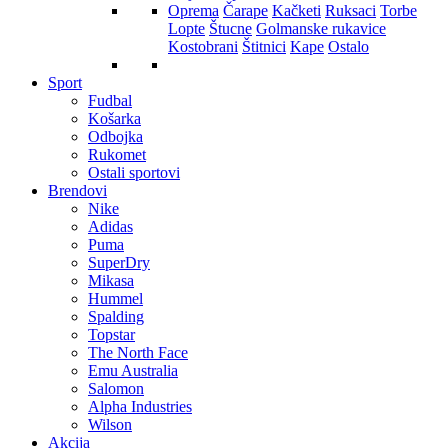
Oprema
Čarape
Kačketi
Ruksaci
Torbe
Lopte
Štucne
Golmanske rukavice
Kostobrani
Štitnici
Kape
Ostalo
Sport
Fudbal
Košarka
Odbojka
Rukomet
Ostali sportovi
Brendovi
Nike
Adidas
Puma
SuperDry
Mikasa
Hummel
Spalding
Topstar
The North Face
Emu Australia
Salomon
Alpha Industries
Wilson
Akcija