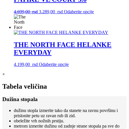
mogu
biti
Originalna
Trenutna
Ovaj
4.699,00
rsd
3.289,00
rsd
Odaberite opcije
izabrane
cena
cena
proizvod
na
je
je:
ima
stranici
bila:
3.289,00
više
proizvoda.
4.699,00
rsd.
varijanti.
rsd.
Opcije
mogu
THE NORTH FACE HELANKE
biti
EVERYDAY
izabrane
na
stranici
Ovaj
4.199,00
rsd
Odaberite opcije
proizvoda.
proizvod
×
ima
više
varijanti.
Tabela veličina
Opcije
mogu
Dužina stopala
biti
izabrane
dužinu stopla izmerite tako da stanete na ravnu površinu i
na
prislonite petu uz ravan rub ili zid.
stranici
obeležite vrh nožnih prstiju.
proizvoda.
metrom izmerite dužinu od zadnje strane stopala pa sve do