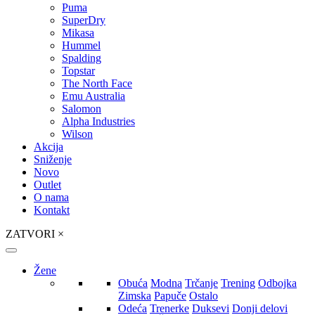
Puma
SuperDry
Mikasa
Hummel
Spalding
Topstar
The North Face
Emu Australia
Salomon
Alpha Industries
Wilson
Akcija
Sniženje
Novo
Outlet
O nama
Kontakt
ZATVORI
×
Žene
Obuća
Modna
Trčanje
Trening
Odbojka
Zimska
Papuče
Ostalo
Odeća
Trenerke
Duksevi
Donji delovi