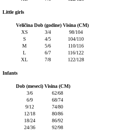
Little girls
Veličina
Dob (godine)
Visina (CM)
XS
3/4
98/104
S
4/5
104/110
M
5/6
110/116
L
6/7
116/122
XL
7/8
122/128
Infants
Dob (meseci)
Visina (CM)
3/6
62/68
6/9
68/74
9/12
74/80
12/18
80/86
18/24
86/92
24/36
92/98