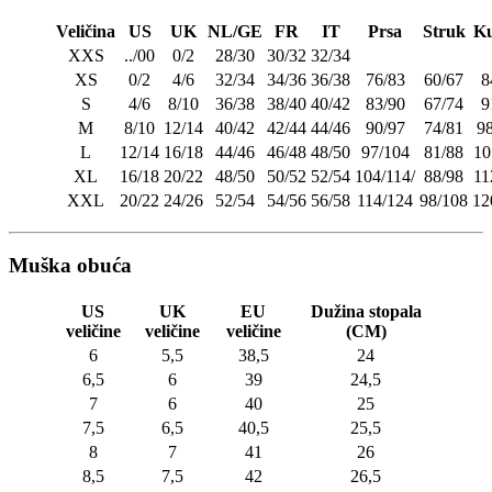
Veličina
US
UK
NL/GE
FR
IT
Prsa
Struk
Ku
XXS
../00
0/2
28/30
30/32
32/34
XS
0/2
4/6
32/34
34/36
36/38
76/83
60/67
8
S
4/6
8/10
36/38
38/40
40/42
83/90
67/74
9
M
8/10
12/14
40/42
42/44
44/46
90/97
74/81
9
L
12/14
16/18
44/46
46/48
48/50
97/104
81/88
10
XL
16/18
20/22
48/50
50/52
52/54
104/114/
88/98
11
XXL
20/22
24/26
52/54
54/56
56/58
114/124
98/108
12
Muška obuća
US
UK
EU
Dužina stopala
veličine
veličine
veličine
(CM)
6
5,5
38,5
24
6,5
6
39
24,5
7
6
40
25
7,5
6,5
40,5
25,5
8
7
41
26
8,5
7,5
42
26,5