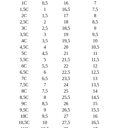
1C
0,5
16
7
1,5C
1
16,5
7,5
2C
1,5
17
8
2,5C
2
18
8,5
3C
2,5
18,5
9
3,5C
3
19
9,5
4C
3,5
19,5
10
4,5C
4
20
10,5
5C
4,5
21
11
5,5C
5
21,5
11,5
6C
5,5
22
12
6,5C
6
22,5
12,5
7C
6,5
23,5
13
7,5C
7
24
13,5
8C
7,5
25
14
8,5C
8
25,5
14,5
9C
8,5
26
15
9,5C
9
26,5
15,5
10C
9,5
27
16
10,5C
10
27,5
16,5