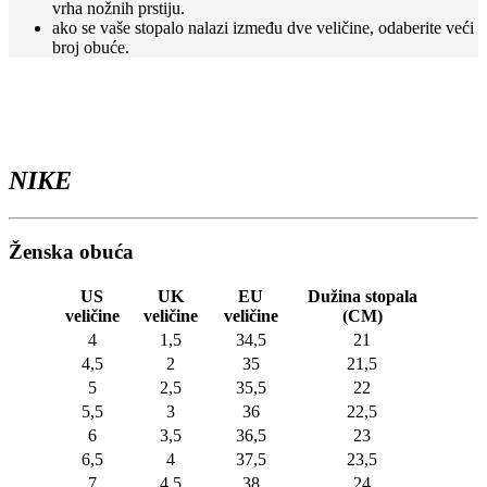
vrha nožnih prstiju.
ako se vaše stopalo nalazi između dve veličine, odaberite veći
broj obuće.
NIKE
Ženska obuća
US
UK
EU
Dužina stopala
veličine
veličine
veličine
(CM)
4
1,5
34,5
21
4,5
2
35
21,5
5
2,5
35,5
22
5,5
3
36
22,5
6
3,5
36,5
23
6,5
4
37,5
23,5
7
4,5
38
24