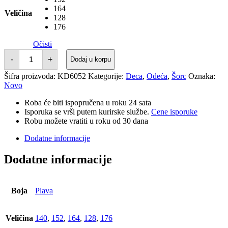
164
Veličina
128
176
Očisti
ADIDAS
-
+
Dodaj u korpu
J
BL
Šifra proizvoda:
KD6052
Kategorije:
Deca
,
Odeća
,
Šorc
Oznaka:
KN
Novo
SH
210
BG
Roba će biti ispopručena u roku 24 sata
količina
Isporuka se vrši putem kurirske službe.
Cene isporuke
Robu možete vratiti u roku od 30 dana
Dodatne informacije
Dodatne informacije
Boja
Plava
Veličina
140
,
152
,
164
,
128
,
176