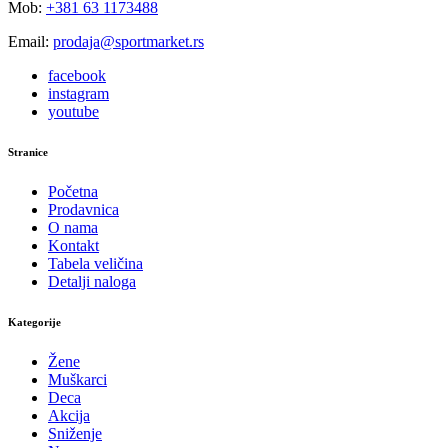
Mob:
+381 63 1173488
Email:
prodaja@sportmarket.rs
facebook
instagram
youtube
Stranice
Početna
Prodavnica
O nama
Kontakt
Tabela veličina
Detalji naloga
Kategorije
Žene
Muškarci
Deca
Akcija
Sniženje