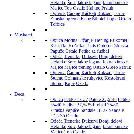
Helanke
Šorc
Jakne lagane
Jakne zimske
Majice
Top
Ostalo
Haljine
Prsluk
Oprema
Čarape
Kačketi
Ruksaci
Torbe
Zimska oprema
Kape
Štitnici
Lopte
Ostalo
Torbice
Muškarci
Obuća
Modna
Trčanje
Trening
Rukomet
Kopačke
Košarka
Tenis
Outdoor
Zimska
Papuče
Ostalo
Patike za fudbal
Odeća
Trenerke
Duksevi
Donji delovi
Helanke
Šorc
Jakne lagane
Jakne zimske
Majice
Majice trening
Ostalo
G.deo
Prsluk
Oprema
Čarape
Kačketi
Ruksaci
Torbe
Štucne
Golmanske rukavice
Kostobrani
Štitnici
Kape
Ostalo
Deca
Obuća
Patike 18-27
Patike 27,5-35
Patike
35-40
Fudbal 27,5-35
Fudbal 35-40
Zimska
Papuče
Sandale 18-27
Sandale
27,5-35
Ostalo
Odeća
Trenerke
Duksevi
Donji delovi
Helanke
Šorc
Jakne lagane
Jakne zimske
Majice
Top
Ostalo