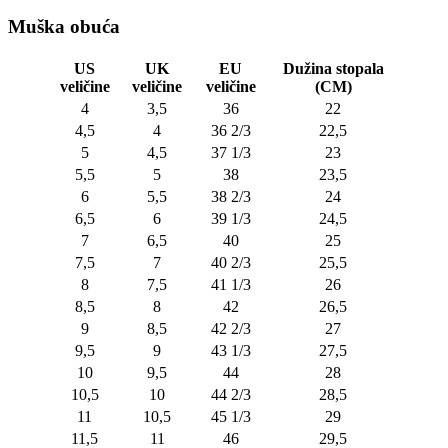
Muška obuća
US
UK
EU
Dužina stopala
veličine
veličine
veličine
(CM)
4
3,5
36
22
4,5
4
36 2/3
22,5
5
4,5
37 1/3
23
5,5
5
38
23,5
6
5,5
38 2/3
24
6,5
6
39 1/3
24,5
7
6,5
40
25
7,5
7
40 2/3
25,5
8
7,5
41 1/3
26
8,5
8
42
26,5
9
8,5
42 2/3
27
9,5
9
43 1/3
27,5
10
9,5
44
28
10,5
10
44 2/3
28,5
11
10,5
45 1/3
29
11,5
11
46
29,5