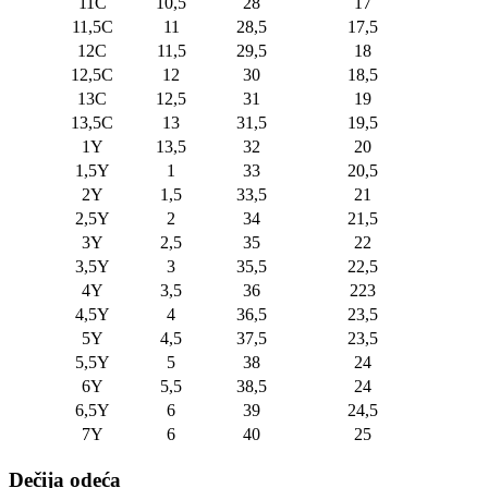
11C
10,5
28
17
11,5C
11
28,5
17,5
12C
11,5
29,5
18
12,5C
12
30
18,5
13C
12,5
31
19
13,5C
13
31,5
19,5
1Y
13,5
32
20
1,5Y
1
33
20,5
2Y
1,5
33,5
21
2,5Y
2
34
21,5
3Y
2,5
35
22
3,5Y
3
35,5
22,5
4Y
3,5
36
223
4,5Y
4
36,5
23,5
5Y
4,5
37,5
23,5
5,5Y
5
38
24
6Y
5,5
38,5
24
6,5Y
6
39
24,5
7Y
6
40
25
Dečija odeća