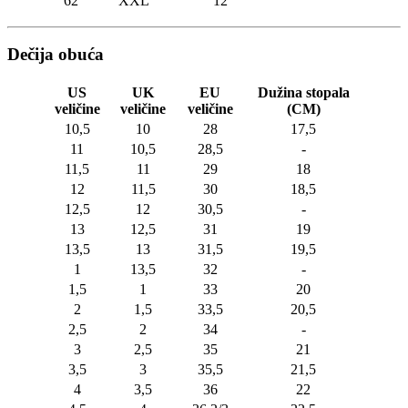
62
XXL
12
Dečija obuća
US
UK
EU
Dužina stopala
veličine
veličine
veličine
(CM)
10,5
10
28
17,5
11
10,5
28,5
-
11,5
11
29
18
12
11,5
30
18,5
12,5
12
30,5
-
13
12,5
31
19
13,5
13
31,5
19,5
1
13,5
32
-
1,5
1
33
20
2
1,5
33,5
20,5
2,5
2
34
-
3
2,5
35
21
3,5
3
35,5
21,5
4
3,5
36
22