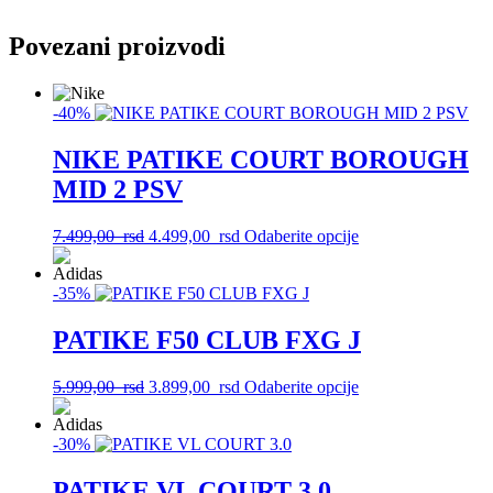
Povezani proizvodi
-40%
NIKE PATIKE COURT BOROUGH
MID 2 PSV
Originalna
Trenutna
Ovaj
7.499,00
rsd
4.499,00
rsd
Odaberite opcije
cena
cena
proizvod
je
je:
ima
-35%
bila:
4.499,00
više
7.499,00
rsd.
varijanti.
rsd.
Opcije
PATIKE F50 CLUB FXG J
mogu
biti
Originalna
Trenutna
Ovaj
5.999,00
rsd
3.899,00
rsd
Odaberite opcije
izabrane
cena
cena
proizvod
na
je
je:
ima
stranici
-30%
bila:
3.899,00
više
proizvoda.
5.999,00
rsd.
varijanti.
rsd.
Opcije
PATIKE VL COURT 3.0