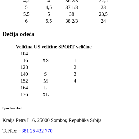
4,5
4
36 2/3
22,5
5
4,5
37 1/3
23
5,5
5
38
23,5
6
5,5
38 2/3
24
Dečija odeća
Veličina
US veličine
SPORT veličine
104
116
XS
1
128
2
140
S
3
152
M
4
164
L
176
XL
Sportmarket
Kralja Petra I 16, 25000 Sombor, Republika Srbija
Tel/fax:
+381 25 432 770