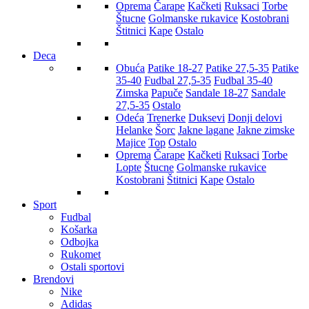
Oprema
Čarape
Kačketi
Ruksaci
Torbe
Štucne
Golmanske rukavice
Kostobrani
Štitnici
Kape
Ostalo
Deca
Obuća
Patike 18-27
Patike 27,5-35
Patike
35-40
Fudbal 27,5-35
Fudbal 35-40
Zimska
Papuče
Sandale 18-27
Sandale
27,5-35
Ostalo
Odeća
Trenerke
Duksevi
Donji delovi
Helanke
Šorc
Jakne lagane
Jakne zimske
Majice
Top
Ostalo
Oprema
Čarape
Kačketi
Ruksaci
Torbe
Lopte
Štucne
Golmanske rukavice
Kostobrani
Štitnici
Kape
Ostalo
Sport
Fudbal
Košarka
Odbojka
Rukomet
Ostali sportovi
Brendovi
Nike
Adidas