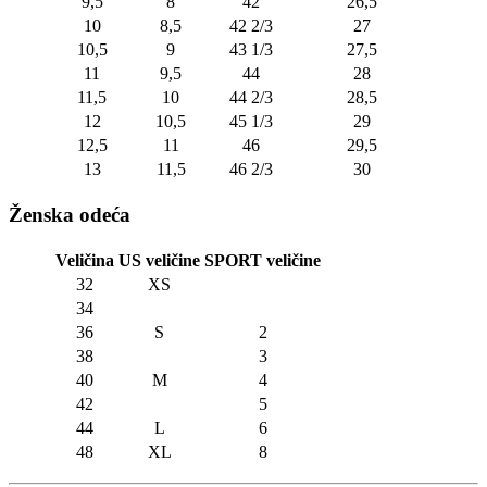
9,5
8
42
26,5
10
8,5
42 2/3
27
10,5
9
43 1/3
27,5
11
9,5
44
28
11,5
10
44 2/3
28,5
12
10,5
45 1/3
29
12,5
11
46
29,5
13
11,5
46 2/3
30
Ženska odeća
Veličina
US veličine
SPORT veličine
32
XS
34
36
S
2
38
3
40
M
4
42
5
44
L
6
48
XL
8