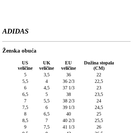
ADIDAS
Ženska obuća
US
UK
EU
Dužina stopala
veličine
veličine
veličine
(CM)
5
3,5
36
22
5,5
4
36 2/3
22,5
6
4,5
37 1/3
23
6,5
5
38
23,5
7
5,5
38 2/3
24
7,5
6
39 1/3
24,5
8
6,5
40
25
8,5
7
40 2/3
25,5
9
7,5
41 1/3
26