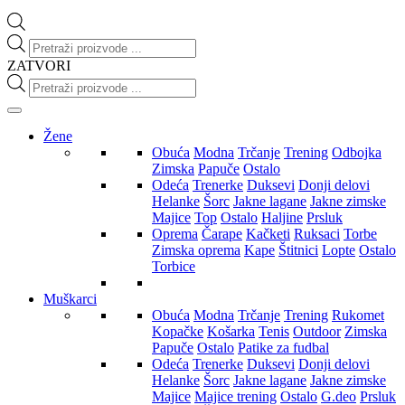
Products
search
ZATVORI
Products
search
Žene
Obuća
Modna
Trčanje
Trening
Odbojka
Zimska
Papuče
Ostalo
Odeća
Trenerke
Duksevi
Donji delovi
Helanke
Šorc
Jakne lagane
Jakne zimske
Majice
Top
Ostalo
Haljine
Prsluk
Oprema
Čarape
Kačketi
Ruksaci
Torbe
Zimska oprema
Kape
Štitnici
Lopte
Ostalo
Torbice
Muškarci
Obuća
Modna
Trčanje
Trening
Rukomet
Kopačke
Košarka
Tenis
Outdoor
Zimska
Papuče
Ostalo
Patike za fudbal
Odeća
Trenerke
Duksevi
Donji delovi
Helanke
Šorc
Jakne lagane
Jakne zimske
Majice
Majice trening
Ostalo
G.deo
Prsluk