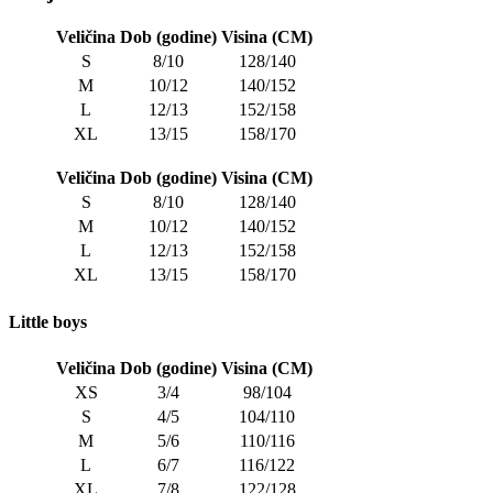
Veličina
Dob (godine)
Visina (CM)
S
8/10
128/140
M
10/12
140/152
L
12/13
152/158
XL
13/15
158/170
Veličina
Dob (godine)
Visina (CM)
S
8/10
128/140
M
10/12
140/152
L
12/13
152/158
XL
13/15
158/170
Little boys
Veličina
Dob (godine)
Visina (CM)
XS
3/4
98/104
S
4/5
104/110
M
5/6
110/116
L
6/7
116/122
XL
7/8
122/128