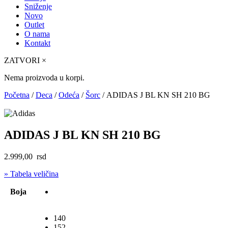
Sniženje
Novo
Outlet
O nama
Kontakt
ZATVORI
×
Nema proizvoda u korpi.
Početna
/
Deca
/
Odeća
/
Šorc
/ ADIDAS J BL KN SH 210 BG
ADIDAS J BL KN SH 210 BG
2.999,00
rsd
» Tabela veličina
Boja
140
152