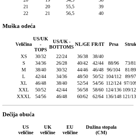
21
20
55,5
39
22
21
56,5
40
Muška odeća
US/UK
US/UK -
Veličina
-
NL/GE
FR/IT
Prsa
Stru
BOTTOMS
TOPS
XS
30/32
22/24
36/38
38/40
S
34/36
26/28
40/42
42/44
88/96
73/81
M
38/40
30/32
44/46
46/48
96/104
81/89
L
42/44
34/36
48/50
50/52
104/112
89/97
XL
46/48
38/40
52/54
54/56
112/124
97/10
XXL
50/52
42/44
56/58
58/60
124/136
109/1
XXXL
54/56
46/48
60/62
62/64
136/148
121/1
Dečija obuća
US
UK
EU
Dužina stopala
veličine
veličine
veličine
(CM)