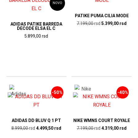
stranici
NOVO
na
proizvoda.
stranici
PATIKE PUMA CILIA MODE
proizvoda.
Originalna
Trenu
7.199,00
rsd
5.399,00
rsd
ADIDAS PATIKE BARREDA
DECODE ELSA EL C
cena
cena
Ovaj
5.899,00
rsd
je
je:
proizvod
Ovaj
bila:
5.399
ima
proizvod
7.199,00
rsd.
više
rsd.
ima
varijanti.
više
Opcije
varijanti.
mogu
Opcije
biti
-50%
-40%
mogu
izabrane
biti
na
izabrane
stranici
na
ADIDAS DD BLUV Q 1 PT
NIKE WMNS COURT ROYALE
proizvoda.
stranici
Originalna
Trenutna
Originalna
Trenu
8.999,00
rsd
4.499,50
rsd
7.199,00
rsd
4.319,00
rsd
proizvoda.
cena
cena
cena
cena
Ovaj
Ovaj