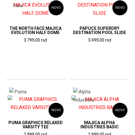
izabrane
na
NOVO
NOVO
na
stranici
stranici
proizvoda.
proizvoda.
THE NORTH FACE MAJICA
PAPUCE SUPERDRY
EVOLUTION HALF DOME
DESTINATION POOL SLIDE
3.799,00
rsd
3.499,00
rsd
Ovaj
Ovaj
proizvod
proizvod
ima
ima
više
više
varijanti.
varijanti.
Opcije
Opcije
mogu
mogu
biti
biti
NOVO
NOVO
izabrane
izabrane
na
na
PUMA GRAPHICS RELAXED
MAJICA ALPHA
VARSITY TEE
INDUSTRIES BASIC
stranici
stranici
2.999,00
rsd
2.999,00
rsd