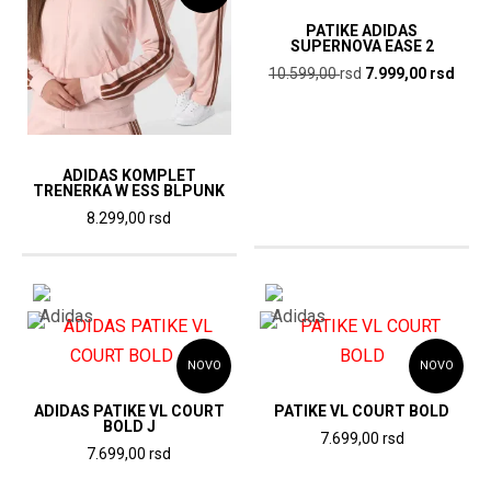
stranici
stranici
PATIKE ADIDAS
proizvoda.
SUPERNOVA EASE 2
proizvoda.
Originalna
Tren
10.599,00
rsd
7.999,00
rsd
cena
cena
Ovaj
je
je:
proizvod
bila:
7.99
ima
10.599,00
rsd.
ADIDAS KOMPLET
više
TRENERKA W ESS BLPUNK
rsd.
varijanti.
8.299,00
rsd
Ovaj
Opcije
proizvod
mogu
ima
biti
više
izabrane
varijanti.
na
NOVO
NOVO
Opcije
stranici
ADIDAS PATIKE VL COURT
PATIKE VL COURT BOLD
mogu
proizvoda.
BOLD J
7.699,00
rsd
biti
7.699,00
rsd
Ovaj
Ovaj
izabrane