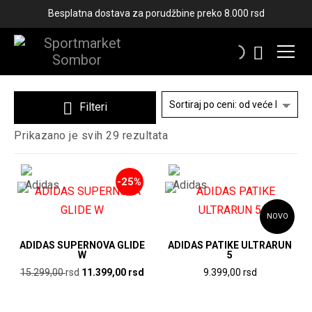
Besplatna dostava za porudžbine preko 8.000 rsd
ROZA
Filteri
Sortirano
Prikazano je svih 29 rezultata
po
ceni:
od
-25%
više
ka
nižoj
NOVO
ADIDAS SUPERNOVA GLIDE
ADIDAS PATIKE ULTRARUN
W
5
Originalna
Trenutna
15.299,00
rsd
11.399,00
rsd
9.399,00
rsd
cena
cena
Ovaj
Ovaj
je
je:
proizvod
proizvod