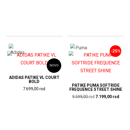
proizvod
proizvod
na
ima
ima
stranici
više
više
proizvoda.
varijanti.
varijanti.
Opcije
Opcije
mogu
mogu
biti
-25%
biti
izabrane
izabrane
na
NOVO
na
stranici
stranici
ADIDAS PATIKE VL COURT
proizvoda.
BOLD
proizvoda.
PATIKE PUMA SOFTRIDE
7.699,00
rsd
FREQUENCE STREET SHINE
Ovaj
Originalna
Trenu
9.599,00
rsd
7.199,00
rsd
cena
cena
proizvod
Ovaj
je
je:
ima
proizvod
bila:
7.199
više
ima
9.599,00
rsd.
varijanti.
više
rsd.