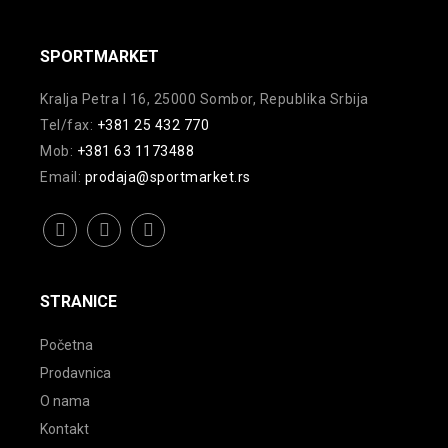
na
stranici
SPORTMARKET
proizvoda.
Kralja Petra I 16, 25000 Sombor, Republika Srbija
Tel/fax:
+381 25 432 770
Mob:
+381 63 1173488
Email:
prodaja@sportmarket.rs
facebook
instagram
youtube
STRANICE
Početna
Prodavnica
O nama
Kontakt